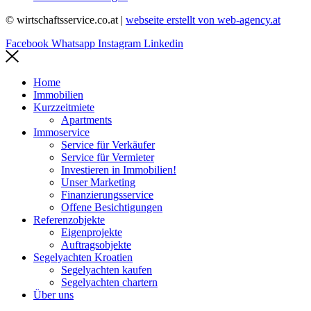
© wirtschaftsservice.co.at |
webseite erstellt von web-agency.at
Facebook
Whatsapp
Instagram
Linkedin
Home
Immobilien
Kurzzeitmiete
Apartments
Immoservice
Service für Verkäufer
Service für Vermieter
Investieren in Immobilien!
Unser Marketing
Finanzierungsservice
Offene Besichtigungen
Referenzobjekte
Eigenprojekte
Auftragsobjekte
Segelyachten Kroatien
Segelyachten kaufen
Segelyachten chartern
Über uns