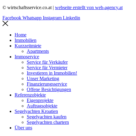
© wirtschaftsservice.co.at |
webseite erstellt von web-agency.at
Facebook
Whatsapp
Instagram
Linkedin
Home
Immobilien
Kurzzeitmiete
Apartments
Immoservice
Service für Verkäufer
Service für Vermieter
Investieren in Immobilien!
Unser Marketing
Finanzierungsservice
Offene Besichtigungen
Referenzobjekte
Eigenprojekte
Auftragsobjekte
Segelyachten Kroatien
Segelyachten kaufen
Segelyachten chartern
Über uns