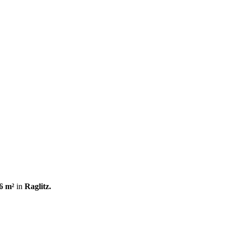
6 m²
in
Raglitz.