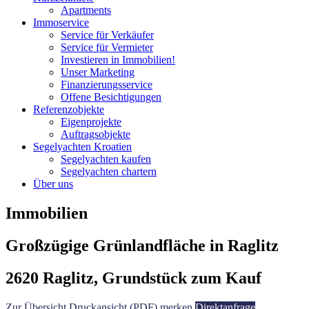
Apartments
Immoservice
Service für Verkäufer
Service für Vermieter
Investieren in Immobilien!
Unser Marketing
Finanzierungsservice
Offene Besichtigungen
Referenzobjekte
Eigenprojekte
Auftragsobjekte
Segelyachten Kroatien
Segelyachten kaufen
Segelyachten chartern
Über uns
Immobilien
Großzügige Grünlandfläche in Raglitz
2620 Raglitz, Grundstück zum Kauf
Zur Übersicht
Druckansicht (PDF)
merken
Direktanfrage