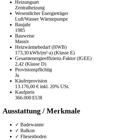
Heizungsart
Zentralheizung
Wesentlicher Energieträger
Luft/Wasser Wärmepumpe
Baujahr
1985
Bauweise
Massiv
Heizwärmebedarf (HWB)
173,30 kWh/(m²·a) (Klasse E)
Gesamtenergieeffizienz-Faktor (fGEE)
2,42 (Klasse D)
Provisionspflichtig
Ja
Käufer­provision
13.176,00 € inkl. 20% USt.
Kaufpreis
366.000 EUR
Ausstattung / Merkmale
✓ Badewanne
✓ Balkon
✓ Fliesenboden