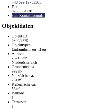
+43 699 19753561
Fax
02635 64730
zum Kontaktformular
Objektdaten
Objekt ID
6304/2779
Objekttypen
Einfamilienhaus, Haus
Adresse
2671 Küb
Niederösterreich
Grund­stück ca.
992 m²
Nutzfläche ca.
281 m²
Kellerfläche ca.
58 m²
Balkone
1
Terrassen
1