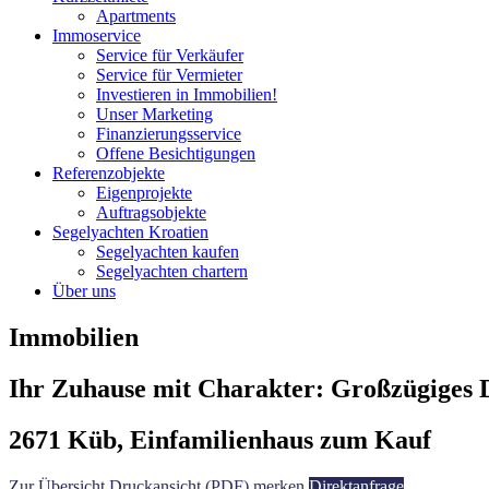
Apartments
Immoservice
Service für Verkäufer
Service für Vermieter
Investieren in Immobilien!
Unser Marketing
Finanzierungsservice
Offene Besichtigungen
Referenzobjekte
Eigenprojekte
Auftragsobjekte
Segelyachten Kroatien
Segelyachten kaufen
Segelyachten chartern
Über uns
Immobilien
Ihr Zuhause mit Charakter: Großzügiges D
2671 Küb, Einfamilienhaus zum Kauf
Zur Übersicht
Druckansicht (PDF)
merken
Direktanfrage