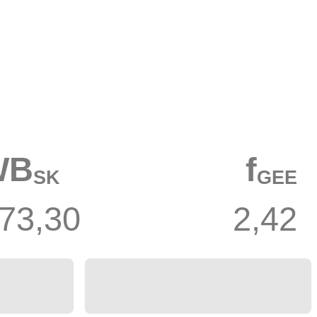
WB
f
SK
GEE
73,30
2,42