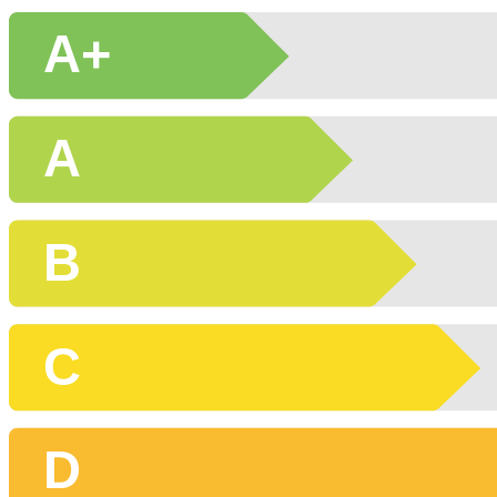
A+
A
B
C
D